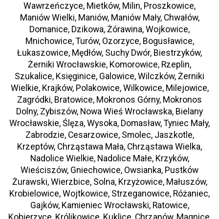
Wawrzeńczyce, Mietków, Milin, Proszkowice,
Maniów Wielki, Maniów, Maniów Mały, Chwałów,
Domanice, Dzikowa, Żórawina, Wojkowice,
Mnichowice, Turów, Ozorzyce, Bogusławice,
Łukaszowice, Mędłów, Suchy Dwór, Biestrzyków,
Żerniki Wrocławskie, Komorowice, Rzeplin,
Szukalice, Księginice, Galowice, Wilczków, Żerniki
Wielkie, Krajków, Polakowice, Wilkowice, Milejowice,
Zagródki, Bratowice, Mokronos Górny, Mokronos
Dolny, Zybiszów, Nowa Wieś Wrocławska, Bielany
Wrocławskie, Ślęza, Wysoka, Domasław, Tyniec Mały,
Zabrodzie, Cesarzowice, Smolec, Jaszkotle,
Krzeptów, Chrząstawa Mała, Chrząstawa Wielka,
Nadolice Wielkie, Nadolice Małe, Krzyków,
Wieściszów, Gniechowice, Owsianka, Pustków
Żurawski, Wierzbice, Solna, Krzyżowice, Małuszów,
Krobielowice, Wojtkowice, Strzeganowice, Różaniec,
Gajków, Kamieniec Wrocławski, Ratowice,
Kobierzyce, Królikowice, Kuklice, Chrzanów, Magnice,