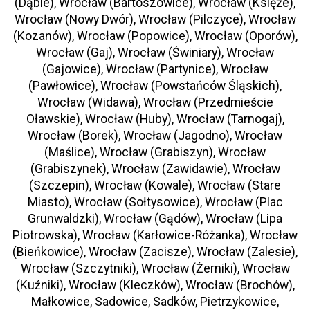
(Dąbie), Wrocław (Bartoszowice), Wrocław (Księże),
Wrocław (Nowy Dwór), Wrocław (Pilczyce), Wrocław
(Kozanów), Wrocław (Popowice), Wrocław (Oporów),
Wrocław (Gaj), Wrocław (Świniary), Wrocław
(Gajowice), Wrocław (Partynice), Wrocław
(Pawłowice), Wrocław (Powstańców Śląskich),
Wrocław (Widawa), Wrocław (Przedmieście
Oławskie), Wrocław (Huby), Wrocław (Tarnogaj),
Wrocław (Borek), Wrocław (Jagodno), Wrocław
(Maślice), Wrocław (Grabiszyn), Wrocław
(Grabiszynek), Wrocław (Zawidawie), Wrocław
(Szczepin), Wrocław (Kowale), Wrocław (Stare
Miasto), Wrocław (Sołtysowice), Wrocław (Plac
Grunwaldzki), Wrocław (Gądów), Wrocław (Lipa
Piotrowska), Wrocław (Karłowice-Różanka), Wrocław
(Bieńkowice), Wrocław (Zacisze), Wrocław (Zalesie),
Wrocław (Szczytniki), Wrocław (Żerniki), Wrocław
(Kuźniki), Wrocław (Kleczków), Wrocław (Brochów),
Małkowice, Sadowice, Sadków, Pietrzykowice,