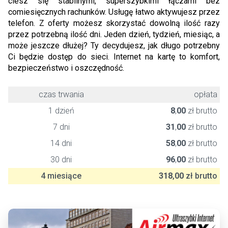
ciesz się stabilnymi, superszybkimi łączami bez
comiesięcznych rachunków. Usługę łatwo aktywujesz przez
telefon. Z oferty możesz skorzystać dowolną ilość razy
przez potrzebną ilość dni. Jeden dzień, tydzień, miesiąc, a
może jeszcze dłużej? Ty decydujesz, jak długo potrzebny
Ci będzie dostęp do sieci. Internet na kartę to komfort,
bezpieczeństwo i oszczędność.
czas trwania
opłata
1 dzień
8
,
00
zł brutto
7 dni
31
,
00
zł brutto
14 dni
58
,
00
zł brutto
30 dni
96
,
00
zł brutto
4 miesiące
318
,
00
zł brutto